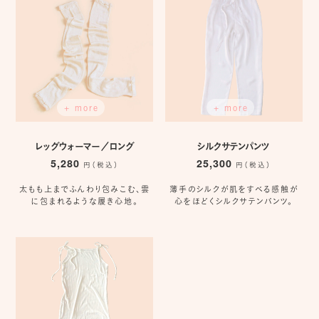
+ more
+ more
レッグウォーマー／ロング
シルクサテンパンツ
5,280
25,300
円（税込）
円（税込）
太もも上までふんわり包みこむ、雲
薄手のシルクが肌をすべる感触が
に包まれるような履き心地。
心をほどくシルクサテンパンツ。