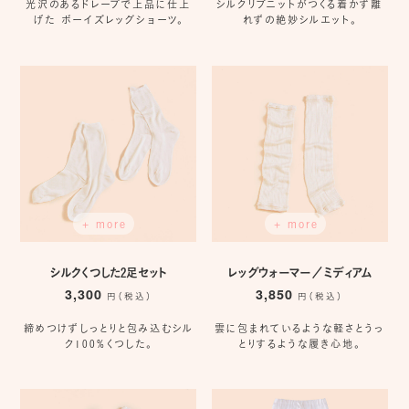
光沢のあるドレープで上品に仕上
シルクリブニットがつくる着かず離
げた ボーイズレッグショーツ。
れずの絶妙シルエット。
+ more
+ more
シルクくつした2足セット
レッグウォーマー／ミディアム
3,300
3,850
円（税込）
円（税込）
締めつけずしっとりと包み込むシル
雲に包まれているような軽さとうっ
ク100%くつした。
とりするような履き心地。