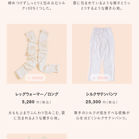
締めつけずしっとりと包み込むシル
雲に包まれているような軽さとうっ
ク100%くつした。
とりするような履き心地。
+ more
+ more
レッグウォーマー／ロング
シルクサテンパンツ
5,280
25,300
円（税込）
円（税込）
太もも上までふんわり包みこむ、雲
薄手のシルクが肌をすべる感触が
に包まれるような履き心地。
心をほどくシルクサテンパンツ。