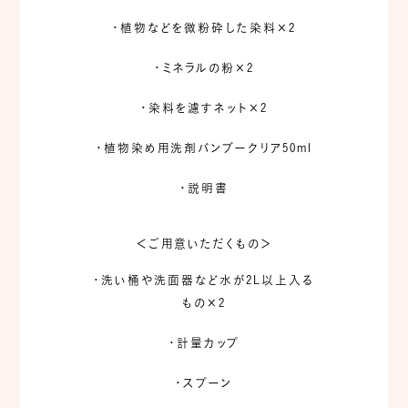
・植物などを微粉砕した染料×2
・ミネラルの粉×2
・染料を濾すネット×2
・植物染め用洗剤バンブークリア50ml
・説明書
＜ご用意いただくもの＞
・洗い桶や洗面器など水が2L以上入る
もの×2
・計量カップ
・スプーン